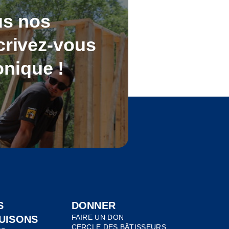
us nos
crivez-vous
onique !
S
DONNER
FAIRE UN DON
UISONS
CERCLE DES BÂTISSEURS