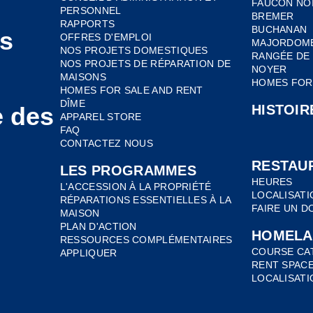
FAUCON NO
PERSONNEL
BREMER
RAPPORTS
BUCHANAN
es
OFFRES D'EMPLOI
MAJORDOM
NOS PROJETS DOMESTIQUES
RANGÉE DE 
NOS PROJETS DE RÉPARATION DE
NOYER
MAISONS
HOMES FOR
HOMES FOR SALE AND RENT
DÎME
e des
HISTOIR
APPAREL STORE
FAQ
CONTACTEZ NOUS
RESTAU
LES PROGRAMMES
HEURES
L'ACCESSION À LA PROPRIÉTÉ
LOCALISATI
RÉPARATIONS ESSENTIELLES À LA
FAIRE UN D
MAISON
PLAN D'ACTION
HOMELA
RESSOURCES COMPLÉMENTAIRES
COURSE CA
APPLIQUER
RENT SPAC
LOCALISATI