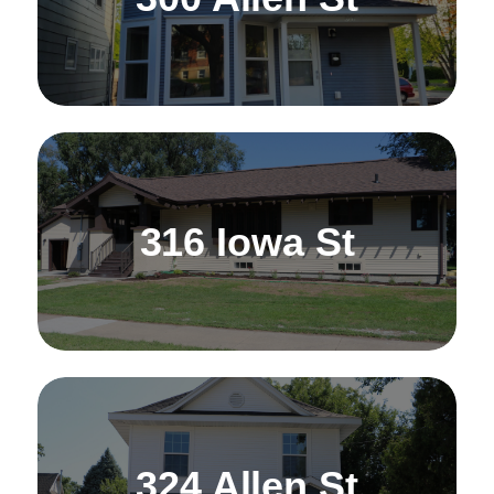
316 Iowa St
324 Allen St