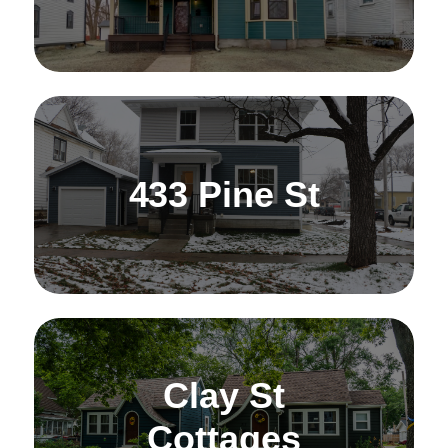
433 Pine St
Clay St
Cottages