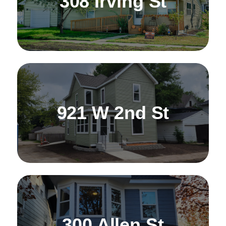
308 Irving St
921 W 2nd St
300 Allen St