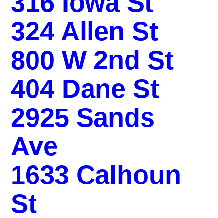
316 Iowa St
324 Allen St
800 W 2nd St
404 Dane St
2925 Sands
Ave
1633 Calhoun
St