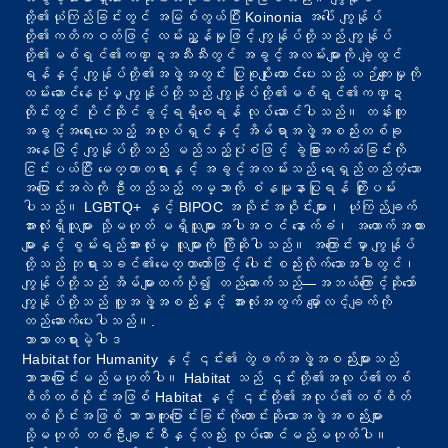
တို့၏ယုံကြည်ခြင်းတွင် အမြစ်တွယ်ပြီး Koinonia အပေါ် ကျွန်ုပ်
တို့၏ကတိကဝတ်ဖြင့် လမ်းညွှန်မှုဖြင့် ကျွန်ုပ်တို့သည် ကျွန်ုပ်
တို့၏မစ်ရှင်၏ကဏ္ဍအသီးသီးတွင် အခွင့်အလမ်းများကို ချဲ့ထွင်
ရန်နှင့် ကျွန်ုပ်တို့၏အဖွဲ့အတွင်း ပြုစုပျိုးထောင်ပေးသည့် ယဉ်ကျေးမှုကို
ထမ်းဆောင်နေပုံမှ ကျွန်ုပ်တို့သည် ကျွန်ုပ်တို့၏မစ်ရှင်၏ကဏ္ဍ
တိုင်းတွင် ပိုင်ဆိုင်ခွင့်ရရှိစေရန် လုပ်ဆောင်ပါသည်။ တန်းတူ
အခွင့်အရေးပေးသည့် အလုပ်ရှင်နှင့် အိမ်ရာအဖွဲ့အစည်းတစ်ခု
အနေဖြင့် ကျွန်ုပ်တို့သည် မည်သည့်ပုံစံဖြင့် ခွဲခြားဆက်ဆံခြင်းကို
ငြင်းပယ်ပြီး မေတ္တာတရားနှင့် အခွင့်အလမ်းသည် ရေရှည်တည်တံ့သော
အပြောင်းအလဲကို ဦးတည်သည့် ကမ္ဘာကို စံနမူနာပြုရန် ကြိုးပမ်း
ပါသည်။ LGBTQ+ နှင့် BIPOC အသိုင်းအဝိုင်းများ၊ ယုံကြည်ချက်
အားလုံးရှိသူများ သို့မဟုတ် မရှိသူများအပါအဝင် နောက်ခံ၊ အထောက်အထား
များနှင့် စွမ်းရည်အားလုံးမှ လူများကို ကြိုဆိုပါသည်။ အကြောင်းမှာ ကျွန်ုပ်
တို့သည် ဘုရားသခင်၏မေတ္တာတော်ဖြင့် ပေါင်းစည်းလိုက်သောအခါတွင်၊
ကျွန်ုပ်တို့သည် အိမ်များထက်ပို၍ တည်ဆောက်သည်—အဘယ်ကြောင့်ဆိုသော်
ကျွန်ုပ်တို့သည် လူ့အဖွဲ့အစည်းနှင့် အားလုံးအတွက် မျှော်လင့်ချက်ကို
တည်ဆောက်ပေးပါသည်။.
ဘာသာတရားမဲ့ဝါဒ
Habitat for Humanity နှင့် ၎င်း၏ တွဲဖက်အဖွဲ့အစည်းများသည်
ဘာသာပြောင်းမည်မဟုတ်ပါ။ Habitat သည် ၎င်းတို့၏အလုပ်၏တစ်
စိတ်တစ်ပိုင်းအဖြစ် Habitat နှင့် ၎င်းတို့၏အလုပ်၏တစ်စိတ်
တစ်ပိုင်းအဖြစ် ဘာသာကူးပြောင်းခြင်းကိုတောင်းဆိုသောအဖွဲ့အစည်းများ
သို့မဟုတ် တစ်ဦးချင်းစီနှင့်လည်း လုပ်ဆောင်မည်မဟုတ်ပါ။