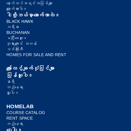
နောက်ထပ်အရင်းအမြစ်များ
လျှောက်ထားပါ။
ငါတို့ဘယ်မှာဆောက်တာလဲ။
BLACK HAWK
ဘရီမာ
BUCHANAN
မပြီးသေးဘူး။
ဘုရားကျောင်း အတန်း
သစ်ကြားသီး
HOMES FOR SALE AND RENT
မျှော်လင့်ချက်ပုံပြင်များ
ပြန်ယူပါ။
နာရီ
တည်နေရာ
လှူပါ။
HOMELAB
COURSE CATALOG
RENT SPACE
တည်နေရာ
ပေးပါ။