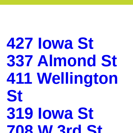
427 Iowa St
337 Almond St
411 Wellington
St
319 Iowa St
708 W 3rd St