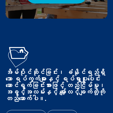
အိမ်ပိုင်ဆိုင်ခြင်း၊ ခံနိုင်ရည်ရှိ
သော ရပ်ကွက်များနှင့် ရပ်ရွာပူးပေါင်း
ဆောင်ရွက်ခြင်းအားဖြင့် တည်ငြိမ်မှု၊
အခွင့်အလမ်းနှင့် မျှော်လင့်ချက်တို့ကို
တည်ဆောက်ပါ။.