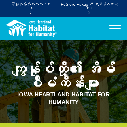
ကြှနျုပျတို့ကိုဆကျသှယျရ
ReStore Pickup ကို အချိန်ဇယားဆွဲ
နျ
ပါ။
ကျွန်ုပ်တို့၏ အိမ်
စီမံကိန်းများ
IOWA HEARTLAND HABITAT FOR
HUMANITY