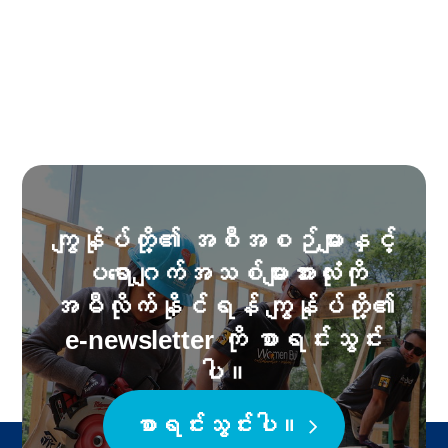
ကျွန်ုပ်တို့၏ အစီအစဉ်များနှင့်
ပရောဂျက်အသစ်များအားလုံးကို
အမီလိုက်နိုင်ရန် ကျွန်ုပ်တို့၏
e-newsletter ကို စာရင်းသွင်း
ပါ။
စာရင်းသွင်းပါ။