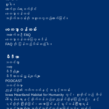
လှူပါ။
ဆောက်လုပ်ရေးစက်ဝိုင်း
စေတနာ့ဝန်ထမ်း
အသိုက်အဝန်းကို အတူတကွတည်ဆောက်ခြင်း။
စေတနာ့ဝန်ထမ်း
အဆောက်အဦ FAQ
စေတနာ့ဝန်ထမ်းပြက္ခဒိန်
FAQ ကို ပြန်လည်သိမ်းဆည်းပါ။
မီဒီယာ
သတင်းလွှာ
ဘလော့
ဗီဒီယိုများ
မီဒီယာလမ်းညွှန်ချက်များ
PODCAST
သတင်းထဲမှာ
ကျွန်ုပ်တို့၏ ကတိကဝတ်နှင့် အခွင့်အလန်း
Iowa Heartland Habitat for Humanity တွင်၊ လူတိုင်းသည် အိမ်
ခေါ်ရန်နေရာနှင့် ထိုက်တန်သည်ဟု ကျွန်ုပ်တို့ယုံကြည်သည်၊ နှင့်
၎င်းတို့ကို ကြိုဆိုခြင်း၊ လေးစားခြင်းနှင့် ရှင်သန်ကြီးထွားရန်
အခွင့်အာဏာရှိသော အသိုင်းအဝိုင်းတစ်ခုဖြစ်သည်။ ကျွန်ုပ်