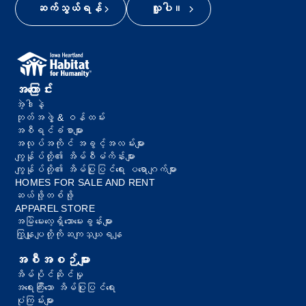
ဆက်သွယ်ရန်
လှူပါ။
အကြောင်း
အဲ့ဒါနဲ့
ဘုတ်အဖွဲ့ & ဝန်ထမ်း
အစီရင်ခံစာများ
အလုပ်အကိုင် အခွင့်အလမ်းများ
ကျွန်ုပ်တို့၏ အိမ်စီမံကိန်းများ
ကျွန်ုပ်တို့၏ အိမ်ပြုပြင်ရေး ပရောဂျက်များ
HOMES FOR SALE AND RENT
ဆယ်ဖို့တစ်ဖို့
APPAREL STORE
အမြဲမေးလေ့ရှိသောမေးခွန်းများ
ကြှနျုပျတို့ကိုဆကျသှယျရနျ
အစီအစဉ်များ
အိမ်ပိုင်ဆိုင်မှု
အရေးကြီးသော အိမ်ပြုပြင်ရေး
ပုံကြမ်းများ