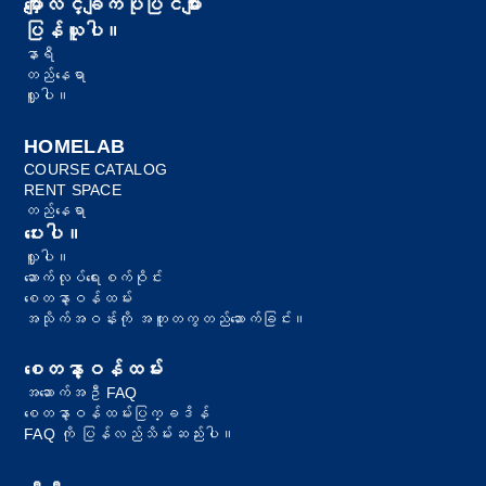
မျှော်လင့်ချက်ပုံပြင်များ
ပြန်ယူပါ။
နာရီ
တည်နေရာ
လှူပါ။
HOMELAB
COURSE CATALOG
RENT SPACE
တည်နေရာ
ပေးပါ။
လှူပါ။
ဆောက်လုပ်ရေးစက်ဝိုင်း
စေတနာ့ဝန်ထမ်း
အသိုက်အဝန်းကို အတူတကွတည်ဆောက်ခြင်း။
စေတနာ့ဝန်ထမ်း
အဆောက်အဦ FAQ
စေတနာ့ဝန်ထမ်းပြက္ခဒိန်
FAQ ကို ပြန်လည်သိမ်းဆည်းပါ။