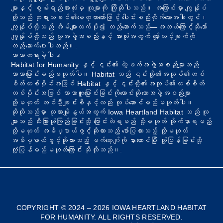
များနှင့် စွမ်းရည်အားလုံးမှ လူများကို ကြိုဆိုပါသည်။ အကြောင်းမှာ ကျွန်ုပ်
တို့သည် ဘုရားသခင်၏မေတ္တာတော်ဖြင့် ပေါင်းစည်းလိုက်သောအခါတွင်၊
ကျွန်ုပ်တို့သည် အိမ်များထက်ပို၍ တည်ဆောက်သည်—အဘယ်ကြောင့်ဆိုသော်
ကျွန်ုပ်တို့သည် လူ့အဖွဲ့အစည်းနှင့် အားလုံးအတွက် မျှော်လင့်ချက်ကို
တည်ဆောက်ပေးပါသည်။.
ဘာသာတရားမဲ့ဝါဒ
Habitat for Humanity နှင့် ၎င်း၏ တွဲဖက်အဖွဲ့အစည်းများသည်
ဘာသာပြောင်းမည်မဟုတ်ပါ။ Habitat သည် ၎င်းတို့၏အလုပ်၏တစ်
စိတ်တစ်ပိုင်းအဖြစ် Habitat နှင့် ၎င်းတို့၏အလုပ်၏တစ်စိတ်
တစ်ပိုင်းအဖြစ် ဘာသာကူးပြောင်းခြင်းကိုတောင်းဆိုသောအဖွဲ့အစည်းများ
သို့မဟုတ် တစ်ဦးချင်းစီနှင့်လည်း လုပ်ဆောင်မည်မဟုတ်ပါ။
ဆိုလိုသည်မှာ လူသားမျိုးနွယ်အတွက် Iowa Heartland Habitat သည် လူ
များသည် သီးခြားယုံကြည်ခြင်းသို့ ပြောင်းလဲရမည် သို့မဟုတ် လိုက်နာရမည့်
သို့မဟုတ် အဓိပ္ပာယ်ဖွင့်ဆိုထားသည့် ဖော်ပြထားသည့် သို့မဟုတ်
အဓိပ္ပာယ်ဖွင့်ဆိုထားသည့် မက်ဆေ့ဂျ်ကို နားထောင်ပြီး တုံ့ပြန်ခြင်းသို့
တုံ့ပြန်မည်မဟုတ်ကြောင်း ဆိုလိုသည်။.
Bosnian
French
COPYRIGHT © 2024 – 2026 IOWA HEARTLAND HABITAT
FOR HUMANITY. ALL RIGHTS RESERVED.
Spanish