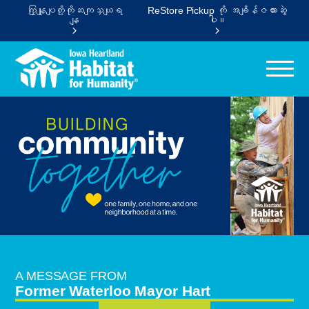
ကြှနျုပျတို့ကိုဆကျသှယျရ
ReStore Pickup ကို အချိန်ဇယားဆွဲ
နျ
ပါ။
A MESSAGE FROM
Former Waterloo Mayor Hart