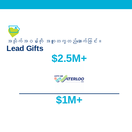
အသိုက်အဝန်းကို အတူတကွတည်ဆောက်ခြင်း။
Lead Gifts
$2.5M+
$1M+