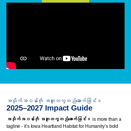
အသိုက်အဝန်းကို အတူတကွတည်ဆောက်ခြင်း။
2025–2027 Impact Guide
အသိုက်အဝန်းကို အတူတကွတည်ဆောက်ခြင်း။
is more than a
tagline - it's Iowa Heartland Habitat for Humanity’s bold