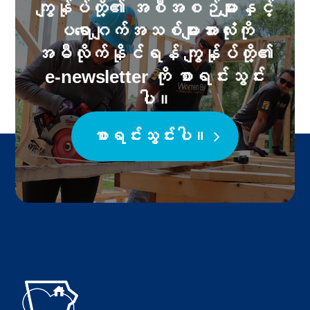
ကျွန်ုပ်တို့၏ အစီအစဉ်များနှင့်
ပရောဂျက်အသစ်များအားလုံးကို
အမီလိုက်နိုင်ရန် ကျွန်ုပ်တို့၏
e-newsletter ကို စာရင်းသွင်း
ပါ။
စာရင်းသွင်းပါ။