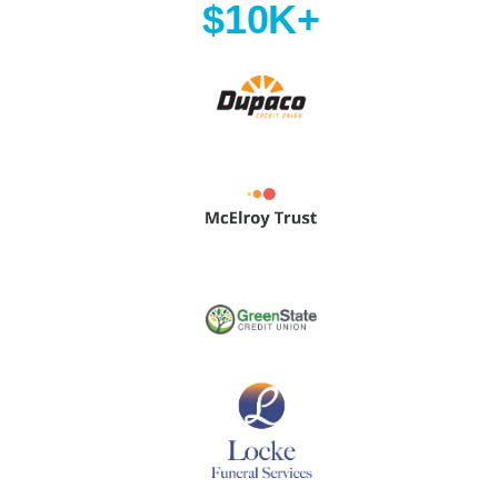
$10K+