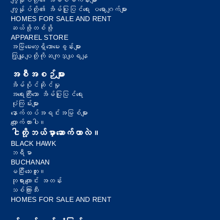
ကျွန်ုပ်တို့၏ အိမ်စီမံကိန်းများ
ကျွန်ုပ်တို့၏ အိမ်ပြုပြင်ရေး ပရောဂျက်များ
HOMES FOR SALE AND RENT
ဆယ်ဖို့တစ်ဖို့
APPAREL STORE
အမြဲမေးလေ့ရှိသောမေးခွန်းများ
ကြှနျုပျတို့ကိုဆကျသှယျရနျ
အစီအစဉ်များ
အိမ်ပိုင်ဆိုင်မှု
အရေးကြီးသော အိမ်ပြုပြင်ရေး
ပုံကြမ်းများ
နောက်ထပ်အရင်းအမြစ်များ
လျှောက်ထားပါ။
ငါတို့ဘယ်မှာဆောက်တာလဲ။
BLACK HAWK
ဘရီမာ
BUCHANAN
မပြီးသေးဘူး။
ဘုရားကျောင်း အတန်း
သစ်ကြားသီး
HOMES FOR SALE AND RENT