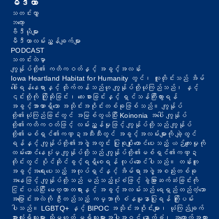
မီဒီယာ
သတင်းလွှာ
ဘလော့
ဗီဒီယိုများ
မီဒီယာလမ်းညွှန်ချက်များ
PODCAST
သတင်းထဲမှာ
ကျွန်ုပ်တို့၏ ကတိကဝတ်နှင့် အခွင့်အလန်း
Iowa Heartland Habitat for Humanity တွင်၊ လူတိုင်းသည် အိမ်
ခေါ်ရန်နေရာနှင့် ထိုက်တန်သည်ဟု ကျွန်ုပ်တို့ယုံကြည်သည်၊ နှင့်
၎င်းတို့ကို ကြိုဆိုခြင်း၊ လေးစားခြင်းနှင့် ရှင်သန်ကြီးထွားရန်
အခွင့်အာဏာရှိသော အသိုင်းအဝိုင်းတစ်ခုဖြစ်သည်။ ကျွန်ုပ်
တို့၏ယုံကြည်ခြင်းတွင် အမြစ်တွယ်ပြီး Koinonia အပေါ် ကျွန်ုပ်
တို့၏ကတိကဝတ်ဖြင့် လမ်းညွှန်မှုဖြင့် ကျွန်ုပ်တို့သည် ကျွန်ုပ်
တို့၏မစ်ရှင်၏ကဏ္ဍအသီးသီးတွင် အခွင့်အလမ်းများကို ချဲ့ထွင်
ရန်နှင့် ကျွန်ုပ်တို့၏အဖွဲ့အတွင်း ပြုစုပျိုးထောင်ပေးသည့် ယဉ်ကျေးမှုကို
ထမ်းဆောင်နေပုံမှ ကျွန်ုပ်တို့သည် ကျွန်ုပ်တို့၏မစ်ရှင်၏ကဏ္ဍ
တိုင်းတွင် ပိုင်ဆိုင်ခွင့်ရရှိစေရန် လုပ်ဆောင်ပါသည်။ တန်းတူ
အခွင့်အရေးပေးသည့် အလုပ်ရှင်နှင့် အိမ်ရာအဖွဲ့အစည်းတစ်ခု
အနေဖြင့် ကျွန်ုပ်တို့သည် မည်သည့်ပုံစံဖြင့် ခွဲခြားဆက်ဆံခြင်းကို
ငြင်းပယ်ပြီး မေတ္တာတရားနှင့် အခွင့်အလမ်းသည် ရေရှည်တည်တံ့သော
အပြောင်းအလဲကို ဦးတည်သည့် ကမ္ဘာကို စံနမူနာပြုရန် ကြိုးပမ်း
ပါသည်။ LGBTQ+ နှင့် BIPOC အသိုင်းအဝိုင်းများ၊ ယုံကြည်ချက်
အားလုံးရှိသူများ သို့မဟုတ် မရှိသူများအပါအဝင် နောက်ခံ၊ အထောက်အထား