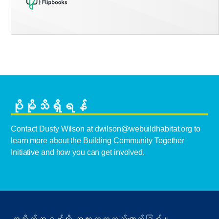
ပိုမိုသိရှိရန်
Contact Dusty Wilson at
dwilson@webuildhabitat.org
to
learn more about the Building Community Together
Initiative and how you can get involved.