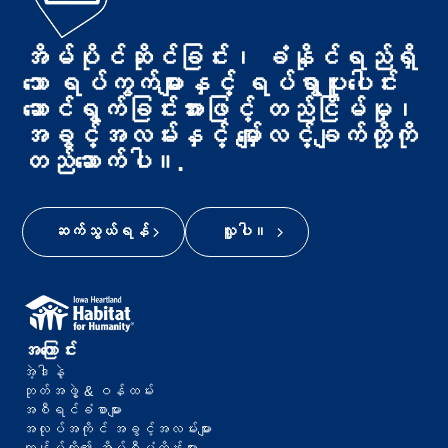
အိမ်ပိုင်ဆိုင်ခြင်း၊ ခံနိုင်ရည်ရှိ
သော ရပ်ကွက်များနှင့် ရပ်ရွာပူးပေါင်း
ဆောင်ရွက်ခြင်းအားဖြင့် တည်ငြိမ်မှု၊
အခွင့်အလမ်းနှင့် မျှော်လင့်ချက်တို့ကို
တည်ဆောက်ပါ။.
ဆက်သွယ်ရန်
လှူပါ။
အကြောင်း
အဲ့ဒါနဲ့
ဘုတ်အဖွဲ့ & ဝန်ထမ်း
အစီရင်ခံစာများ
အလုပ်အကိုင် အခွင့်အလမ်းများ