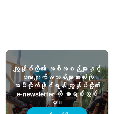
ကျွန်ုပ်တို့၏ အစီအစဉ်များနှင့်
ပရောဂျက်အသစ်များအားလုံးကို
အမီလိုက်နိုင်ရန် ကျွန်ုပ်တို့၏
e-newsletter ကို စာရင်းသွင်း
ပါ။