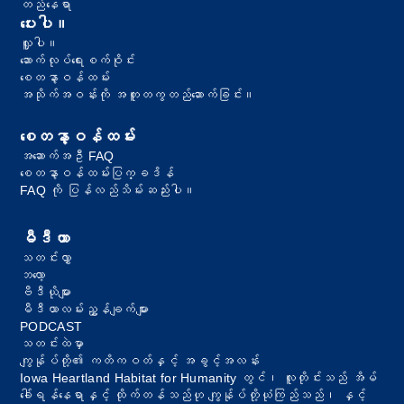
တည်နေရာ
ပေးပါ။
လှူပါ။
ဆောက်လုပ်ရေးစက်ဝိုင်း
စေတနာ့ဝန်ထမ်း
အသိုက်အဝန်းကို အတူတကွတည်ဆောက်ခြင်း။
စေတနာ့ဝန်ထမ်း
အဆောက်အဦ FAQ
စေတနာ့ဝန်ထမ်းပြက္ခဒိန်
FAQ ကို ပြန်လည်သိမ်းဆည်းပါ။
မီဒီယာ
သတင်းလွှာ
ဘလော့
ဗီဒီယိုများ
မီဒီယာလမ်းညွှန်ချက်များ
PODCAST
သတင်းထဲမှာ
ကျွန်ုပ်တို့၏ ကတိကဝတ်နှင့် အခွင့်အလန်း
Iowa Heartland Habitat for Humanity တွင်၊ လူတိုင်းသည် အိမ်
ခေါ်ရန်နေရာနှင့် ထိုက်တန်သည်ဟု ကျွန်ုပ်တို့ယုံကြည်သည်၊ နှင့်