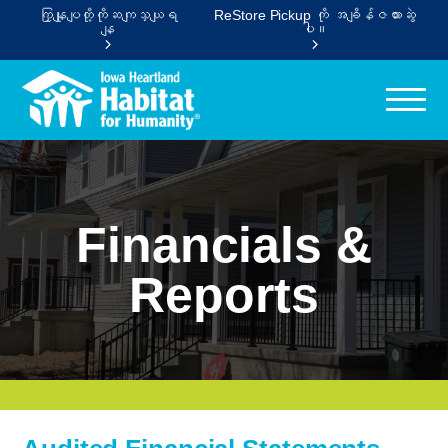
ကြှနျုပျတို့ကိုဆကျသှယျရ
ReStore Pickup ကို အချိန်ဇယားဆွဲ
နျ
ပါ။
Financials &
Reports