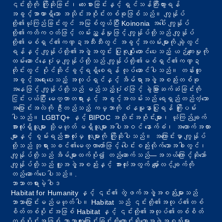
၎င်းတို့ကို ကြိုဆိုခြင်း၊ လေးစားခြင်းနှင့် ရှင်သန်ကြီးထွားရန်
အခွင့်အာဏာရှိသော အသိုင်းအဝိုင်းတစ်ခုဖြစ်သည်။ ကျွန်ုပ်
တို့၏ယုံကြည်ခြင်းတွင် အမြစ်တွယ်ပြီး Koinonia အပေါ် ကျွန်ုပ်
တို့၏ကတိကဝတ်ဖြင့် လမ်းညွှန်မှုဖြင့် ကျွန်ုပ်တို့သည် ကျွန်ုပ်
တို့၏မစ်ရှင်၏ကဏ္ဍအသီးသီးတွင် အခွင့်အလမ်းများကို ချဲ့ထွင်
ရန်နှင့် ကျွန်ုပ်တို့၏အဖွဲ့အတွင်း ပြုစုပျိုးထောင်ပေးသည့် ယဉ်ကျေးမှုကို
ထမ်းဆောင်နေပုံမှ ကျွန်ုပ်တို့သည် ကျွန်ုပ်တို့၏မစ်ရှင်၏ကဏ္ဍ
တိုင်းတွင် ပိုင်ဆိုင်ခွင့်ရရှိစေရန် လုပ်ဆောင်ပါသည်။ တန်းတူ
အခွင့်အရေးပေးသည့် အလုပ်ရှင်နှင့် အိမ်ရာအဖွဲ့အစည်းတစ်ခု
အနေဖြင့် ကျွန်ုပ်တို့သည် မည်သည့်ပုံစံဖြင့် ခွဲခြားဆက်ဆံခြင်းကို
ငြင်းပယ်ပြီး မေတ္တာတရားနှင့် အခွင့်အလမ်းသည် ရေရှည်တည်တံ့သော
အပြောင်းအလဲကို ဦးတည်သည့် ကမ္ဘာကို စံနမူနာပြုရန် ကြိုးပမ်း
ပါသည်။ LGBTQ+ နှင့် BIPOC အသိုင်းအဝိုင်းများ၊ ယုံကြည်ချက်
အားလုံးရှိသူများ သို့မဟုတ် မရှိသူများအပါအဝင် နောက်ခံ၊ အထောက်အထား
များနှင့် စွမ်းရည်အားလုံးမှ လူများကို ကြိုဆိုပါသည်။ အကြောင်းမှာ ကျွန်ုပ်
တို့သည် ဘုရားသခင်၏မေတ္တာတော်ဖြင့် ပေါင်းစည်းလိုက်သောအခါတွင်၊
ကျွန်ုပ်တို့သည် အိမ်များထက်ပို၍ တည်ဆောက်သည်—အဘယ်ကြောင့်ဆိုသော်
ကျွန်ုပ်တို့သည် လူ့အဖွဲ့အစည်းနှင့် အားလုံးအတွက် မျှော်လင့်ချက်ကို
တည်ဆောက်ပေးပါသည်။.
ဘာသာတရားမဲ့ဝါဒ
Habitat for Humanity နှင့် ၎င်း၏ တွဲဖက်အဖွဲ့အစည်းများသည်
ဘာသာပြောင်းမည်မဟုတ်ပါ။ Habitat သည် ၎င်းတို့၏အလုပ်၏တစ်
စိတ်တစ်ပိုင်းအဖြစ် Habitat နှင့် ၎င်းတို့၏အလုပ်၏တစ်စိတ်
တစ်ပိုင်းအဖြစ် ဘာသာကူးပြောင်းခြင်းကိုတောင်းဆိုသောအဖွဲ့အစည်းများ