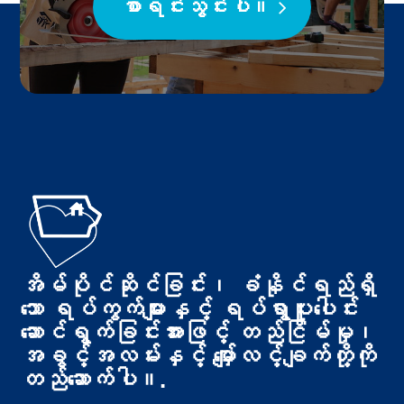
စာရင်းသွင်းပါ။
အိမ်ပိုင်ဆိုင်ခြင်း၊ ခံနိုင်ရည်ရှိ
သော ရပ်ကွက်များနှင့် ရပ်ရွာပူးပေါင်း
ဆောင်ရွက်ခြင်းအားဖြင့် တည်ငြိမ်မှု၊
အခွင့်အလမ်းနှင့် မျှော်လင့်ချက်တို့ကို
တည်ဆောက်ပါ။.