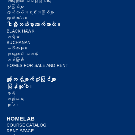
အရေးကြီးသော အိမ်ပြုပြင်ရေး
ပုံကြမ်းများ
နောက်ထပ်အရင်းအမြစ်များ
လျှောက်ထားပါ။
ငါတို့ဘယ်မှာဆောက်တာလဲ။
BLACK HAWK
ဘရီမာ
BUCHANAN
မပြီးသေးဘူး။
ဘုရားကျောင်း အတန်း
သစ်ကြားသီး
HOMES FOR SALE AND RENT
မျှော်လင့်ချက်ပုံပြင်များ
ပြန်ယူပါ။
နာရီ
တည်နေရာ
လှူပါ။
HOMELAB
COURSE CATALOG
RENT SPACE