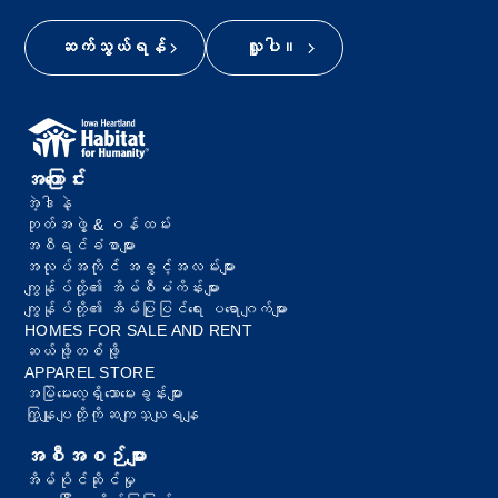
ဆက်သွယ်ရန်
လှူပါ။
အကြောင်း
အဲ့ဒါနဲ့
ဘုတ်အဖွဲ့ & ဝန်ထမ်း
အစီရင်ခံစာများ
အလုပ်အကိုင် အခွင့်အလမ်းများ
ကျွန်ုပ်တို့၏ အိမ်စီမံကိန်းများ
ကျွန်ုပ်တို့၏ အိမ်ပြုပြင်ရေး ပရောဂျက်များ
HOMES FOR SALE AND RENT
ဆယ်ဖို့တစ်ဖို့
APPAREL STORE
အမြဲမေးလေ့ရှိသောမေးခွန်းများ
ကြှနျုပျတို့ကိုဆကျသှယျရနျ
အစီအစဉ်များ
အိမ်ပိုင်ဆိုင်မှု