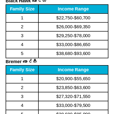
Black Hawk ကောင်တီ
Family Size
Income Range
1
$22,750-$60,700
2
$26,000-$69,350
3
$29,250-$78,000
4
$33,000-$86,650
5
$38,680-$93,600
Bremer ကောင်တီ
Family Size
Income Range
1
$20,900-$55,650
2
$23,850-$63,600
3
$27,320-$71,550
4
$33,000-$79,500