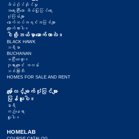
အိမ်ပိုင်ဆိုင်မှု
အရေးကြီးသော အိမ်ပြုပြင်ရေး
ပုံကြမ်းများ
နောက်ထပ်အရင်းအမြစ်များ
လျှောက်ထားပါ။
ငါတို့ဘယ်မှာဆောက်တာလဲ။
BLACK HAWK
ဘရီမာ
BUCHANAN
မပြီးသေးဘူး။
ဘုရားကျောင်း အတန်း
သစ်ကြားသီး
HOMES FOR SALE AND RENT
မျှော်လင့်ချက်ပုံပြင်များ
ပြန်ယူပါ။
နာရီ
တည်နေရာ
လှူပါ။
HOMELAB
COURSE CATALOG