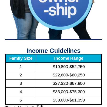
Income Guidelines
Family Size
Income Range
1
$19,800-$52,750
2
$22,600-$60,250
3
$27,320-$67,800
4
$33,000-$75,300
5
$38,680-$81,350