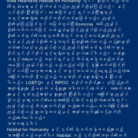
Iowa Heartland Habitat for Humanity တွင်၊ လူတိုင်းသည် အိမ်
ခေါ်ရန်နေရာနှင့် ထိုက်တန်သည်ဟု ကျွန်ုပ်တို့ယုံကြည်သည်၊ နှင့်
၎င်းတို့ကို ကြိုဆိုခြင်း၊ လေးစားခြင်းနှင့် ရှင်သန်ကြီးထွားရန်
အခွင့်အာဏာရှိသော အသိုင်းအဝိုင်းတစ်ခုဖြစ်သည်။ ကျွန်ုပ်
တို့၏ယုံကြည်ခြင်းတွင် အမြစ်တွယ်ပြီး Koinonia အပေါ် ကျွန်ုပ်
တို့၏ကတိကဝတ်ဖြင့် လမ်းညွှန်မှုဖြင့် ကျွန်ုပ်တို့သည် ကျွန်ုပ်
တို့၏မစ်ရှင်၏ကဏ္ဍအသီးသီးတွင် အခွင့်အလမ်းများကို ချဲ့ထွင်
ရန်နှင့် ကျွန်ုပ်တို့၏အဖွဲ့အတွင်း ပြုစုပျိုးထောင်ပေးသည့် ယဉ်ကျေးမှုကို
ထမ်းဆောင်နေပုံမှ ကျွန်ုပ်တို့သည် ကျွန်ုပ်တို့၏မစ်ရှင်၏ကဏ္ဍ
တိုင်းတွင် ပိုင်ဆိုင်ခွင့်ရရှိစေရန် လုပ်ဆောင်ပါသည်။ တန်းတူ
အခွင့်အရေးပေးသည့် အလုပ်ရှင်နှင့် အိမ်ရာအဖွဲ့အစည်းတစ်ခု
အနေဖြင့် ကျွန်ုပ်တို့သည် မည်သည့်ပုံစံဖြင့် ခွဲခြားဆက်ဆံခြင်းကို
ငြင်းပယ်ပြီး မေတ္တာတရားနှင့် အခွင့်အလမ်းသည် ရေရှည်တည်တံ့သော
အပြောင်းအလဲကို ဦးတည်သည့် ကမ္ဘာကို စံနမူနာပြုရန် ကြိုးပမ်း
ပါသည်။ LGBTQ+ နှင့် BIPOC အသိုင်းအဝိုင်းများ၊ ယုံကြည်ချက်
အားလုံးရှိသူများ သို့မဟုတ် မရှိသူများအပါအဝင် နောက်ခံ၊ အထောက်အထား
များနှင့် စွမ်းရည်အားလုံးမှ လူများကို ကြိုဆိုပါသည်။ အကြောင်းမှာ ကျွန်ုပ်
တို့သည် ဘုရားသခင်၏မေတ္တာတော်ဖြင့် ပေါင်းစည်းလိုက်သောအခါတွင်၊
ကျွန်ုပ်တို့သည် အိမ်များထက်ပို၍ တည်ဆောက်သည်—အဘယ်ကြောင့်ဆိုသော်
ကျွန်ုပ်တို့သည် လူ့အဖွဲ့အစည်းနှင့် အားလုံးအတွက် မျှော်လင့်ချက်ကို
တည်ဆောက်ပေးပါသည်။.
ဘာသာတရားမဲ့ဝါဒ
Habitat for Humanity နှင့် ၎င်း၏ တွဲဖက်အဖွဲ့အစည်းများသည်
ဘာသာပြောင်းမည်မဟုတ်ပါ။ Habitat သည် ၎င်းတို့၏အလုပ်၏တစ်