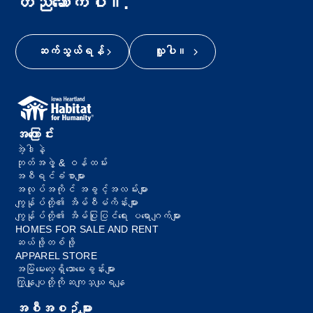
တည်ဆောက်ပါ။.
ဆက်သွယ်ရန်
လှူပါ။
အကြောင်း
အဲ့ဒါနဲ့
ဘုတ်အဖွဲ့ & ဝန်ထမ်း
အစီရင်ခံစာများ
အလုပ်အကိုင် အခွင့်အလမ်းများ
ကျွန်ုပ်တို့၏ အိမ်စီမံကိန်းများ
ကျွန်ုပ်တို့၏ အိမ်ပြုပြင်ရေး ပရောဂျက်များ
HOMES FOR SALE AND RENT
ဆယ်ဖို့တစ်ဖို့
APPAREL STORE
အမြဲမေးလေ့ရှိသောမေးခွန်းများ
ကြှနျုပျတို့ကိုဆကျသှယျရနျ
အစီအစဉ်များ