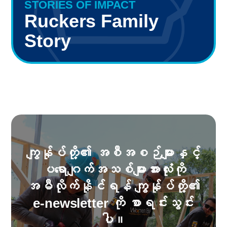
STORIES OF IMPACT
Ruckers Family
Story
ကျွန်ုပ်တို့၏ အစီအစဉ်များနှင့်
ပရောဂျက်အသစ်များအားလုံးကို
အမီလိုက်နိုင်ရန် ကျွန်ုပ်တို့၏
e-newsletter ကို စာရင်းသွင်း
ပါ။