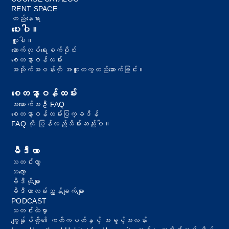
RENT SPACE
တည်နေရာ
ပေးပါ။
လှူပါ။
ဆောက်လုပ်ရေးစက်ဝိုင်း
စေတနာ့ဝန်ထမ်း
အသိုက်အဝန်းကို အတူတကွတည်ဆောက်ခြင်း။
စေတနာ့ဝန်ထမ်း
အဆောက်အဦ FAQ
စေတနာ့ဝန်ထမ်းပြက္ခဒိန်
FAQ ကို ပြန်လည်သိမ်းဆည်းပါ။
မီဒီယာ
သတင်းလွှာ
ဘလော့
ဗီဒီယိုများ
မီဒီယာလမ်းညွှန်ချက်များ
PODCAST
သတင်းထဲမှာ
ကျွန်ုပ်တို့၏ ကတိကဝတ်နှင့် အခွင့်အလန်း