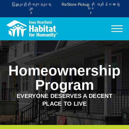
ကြှနျုပျတို့ကိုဆကျသှယျရ
ReStore Pickup ကို အချိန်ဇယားဆွဲ
နျ
ပါ။
Homeownership
Program
EVERYONE DESERVES A DECENT
PLACE TO LIVE