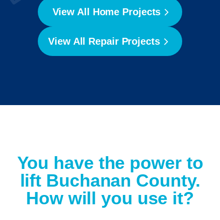
View All Home Projects
View All Repair Projects
You have the power to
lift Buchanan County.
How will you use it?