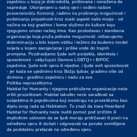
zajednicu u kojoj je dobrodošla, poštovana i osnažena da
napreduje. Ukorijenjeni u našoj vjeri i vođeni našom
posvećenošću Koinoniji, radimo na proširenju mogućnosti i
podsticanju pripadnosti kroz svaki aspekt naše misije - od
načina na koji gradimo i kome služimo do kulture koju
njegujemo unutar našeg tima. Kao poslodavac i stambena
organizacija koja pruža jednake mogućnosti, odbacujemo
diskriminaciju u bilo kojem obliku i težimo da budemo model
svijeta u kojem saosjećanje i prilike vode do trajnih
promjena. Pozdravljamo ljude svih porijekla, identiteta i
sposobnosti - uključujući članove LGBTQ+ i BIPOC
zajednica, ljude svih vjera ili nijedne, i ljude svih sposobnosti
- jer kada se ujedinimo kroz Božju ljubav, gradimo više od
domova - gradimo zajednicu i nadu za sve.
Politika neprozelitizma
Habitat for Humanity i njegove pridružene organizacije neće
vršiti prozelitizam. Habitat također neće sarađivati sa
subjektima ili pojedincima koji insistiraju na prozelitizmu kao
dijelu svog rada sa Habitatom. To znači da Iowa Heartland
Habitat for Humanity neće nuditi pomoć pod izričitim ili
implicitnim uslovom da se ljudi moraju pridržavati ili preći na
određenu vjeru ili slušati i odgovarati na poruke osmišljene
da podstaknu prelazak na određenu vjeru.