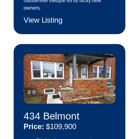
hassle-free lifestyle for its lucky new
owners.
View Listing
434 Belmont
Price:
$109,900