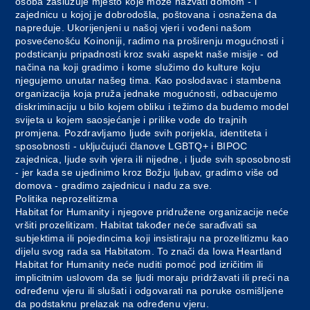
osoba zaslužuje mjesto koje može nazvati domom - i
zajednicu u kojoj je dobrodošla, poštovana i osnažena da
napreduje. Ukorijenjeni u našoj vjeri i vođeni našom
posvećenošću Koinoniji, radimo na proširenju mogućnosti i
podsticanju pripadnosti kroz svaki aspekt naše misije - od
načina na koji gradimo i kome služimo do kulture koju
njegujemo unutar našeg tima. Kao poslodavac i stambena
organizacija koja pruža jednake mogućnosti, odbacujemo
diskriminaciju u bilo kojem obliku i težimo da budemo model
svijeta u kojem saosjećanje i prilike vode do trajnih
promjena. Pozdravljamo ljude svih porijekla, identiteta i
sposobnosti - uključujući članove LGBTQ+ i BIPOC
zajednica, ljude svih vjera ili nijedne, i ljude svih sposobnosti
- jer kada se ujedinimo kroz Božju ljubav, gradimo više od
domova - gradimo zajednicu i nadu za sve.
Politika neprozelitizma
Habitat for Humanity i njegove pridružene organizacije neće
vršiti prozelitizam. Habitat također neće sarađivati sa
subjektima ili pojedincima koji insistiraju na prozelitizmu kao
dijelu svog rada sa Habitatom. To znači da Iowa Heartland
Habitat for Humanity neće nuditi pomoć pod izričitim ili
implicitnim uslovom da se ljudi moraju pridržavati ili preći na
određenu vjeru ili slušati i odgovarati na poruke osmišljene
da podstaknu prelazak na određenu vjeru.