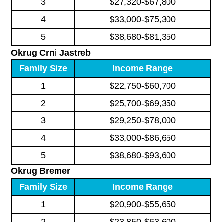
3
$27,320-$67,800
4
$33,000-$75,300
5
$38,680-$81,350
Okrug Crni Jastreb
Family Size
Income Range
1
$22,750-$60,700
2
$25,700-$69,350
3
$29,250-$78,000
4
$33,000-$86,650
5
$38,680-$93,600
Okrug Bremer
Family Size
Income Range
1
$20,900-$55,650
2
$23,850-$63,600