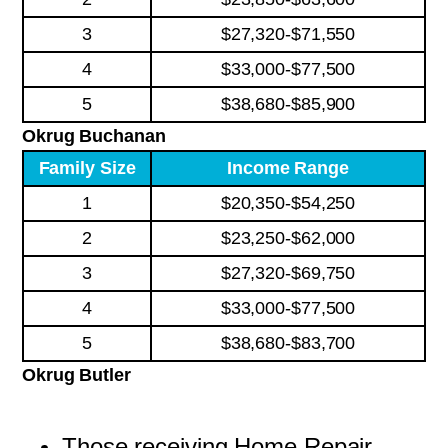
3
$27,320-$71,550
4
$33,000-$77,500
5
$38,680-$85,900
Okrug Buchanan
Family Size
Income Range
1
$20,350-$54,250
2
$23,250-$62,000
3
$27,320-$69,750
4
$33,000-$77,500
5
$38,680-$83,700
Okrug Butler
Those receiving Home Repair