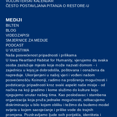
VOLONTERSKI KALENDAR
ČESTO POSTAVLJANA PITANJA O RESTORE-U
MEDIJI
BILTEN
BLOG
VIDEOZAPISI
SMJERNICE ZA MEDIJE
PODCAST
U VIJESTIMA
Naša posvećenost pripadnosti i prilikama
U Iowa Heartland Habitat for Humanity, vjerujemo da svaka
osoba zaslužuje mjesto koje može nazvati domom - i
zajednicu u kojoj je dobrodošla, poštovana i osnažena da
napreduje. Ukorijenjeni u našoj vjeri i vođeni našom
posvećenošću Koinoniji, radimo na proširenju mogućnosti i
podsticanju pripadnosti kroz svaki aspekt naše misije - od
načina na koji gradimo i kome služimo do kulture koju
njegujemo unutar našeg tima. Kao poslodavac i stambena
organizacija koja pruža jednake mogućnosti, odbacujemo
diskriminaciju u bilo kojem obliku i težimo da budemo model
svijeta u kojem saosjećanje i prilike vode do trajnih
promjena. Pozdravljamo ljude svih porijekla, identiteta i