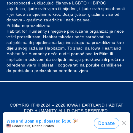
sposobnosti - uključujući članove LGBTQ+ i BIPOC
zajednica, ljude svih vjera ili nijedne, i ljude svih sposobnosti
- jer kada se ujedinimo kroz Božju ljubav, gradimo više od
domova - gradimo zajednicu i nadu za sve.
Politika neprozelitizma
Habitat for Humanity i njegove pridružene organizacije neće
vršiti prozelitizam. Habitat također neće sarađivati sa
subjektima ili pojedincima koji insistiraju na prozelitizmu kao
dijelu svog rada sa Habitatom. To znači da Iowa Heartland
Habitat for Humanity neće nuditi pomoć pod izričitim ili
implicitnim uslovom da se ljudi moraju pridržavati ili preći na
određenu vjeru ili slušati i odgovarati na poruke osmišljene
da podstaknu prelazak na određenu vjeru.
Myanmar
French
COPYRIGHT © 2024 – 2026 IOWA HEARTLAND HABITAT
FOR HUMANITY. ALL RIGHTS RESERVED.
Spanish
IZRADIO IFC STUDIOS
English
Preuzimanje donacija
Bosnian